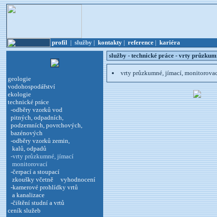
profil
|
služby
|
kontakty
|
reference
|
kariéra
služby - technické práce - vrty průzkum
vrty průzkumné, jímací, monitorova
geologie
vodohospodářství
ekologie
technické práce
-odběry vzorků vod
pitných, odpadních,
podzemních, povrchových,
bazénových
-odběry vzorků zemin,
kalů, odpadů
-vrty průzkumné, jímací
monitorovací
-čerpací a stoupací
zkoušky včetně vyhodnocení
-kamerové prohlídky vrtů
a kanalizace
-čištění studní a vrtů
ceník služeb