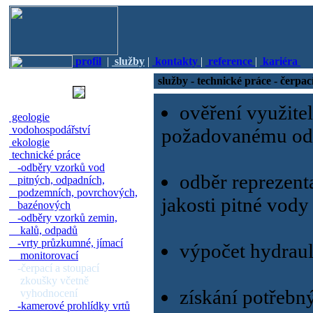
profil
|
služby
|
kontakty
|
reference
|
kariéra
služby - technické práce - čerpa
ověření využite
geologie
vodohospodářství
požadovanému od
ekologie
technické práce
-odběry vzorků vod
odběr reprezent
pitných, odpadních,
podzemních, povrchových,
jakosti pitné vody 
bazénových
-odběry vzorků zemin,
kalů, odpadů
-vrty průzkumné, jímací
výpočet hydraul
monitorovací
-čerpací a stoupací
zkoušky včetně
získání potřebn
vyhodnocení
-kamerové prohlídky vrtů